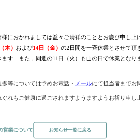
様におかれましては益々ご清祥のこととお慶び申し上げ
日（木）
および
14日（金）
の2日間を一斉休業とさせて頂
きます．また，同週の11日（火）も山の日で休業となり
進捗等については予めお電話・
メール
にて担当者までお
れぐれもご健康に過ごされますようますようお祈り申し
中の営業について
お知らせ一覧に戻る