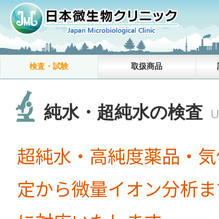
【重要】弊社代表者名
検査・試験
取扱商品
純水・超純水の検査
U
超純水・高純度薬品・気
定から微量イオン分析ま