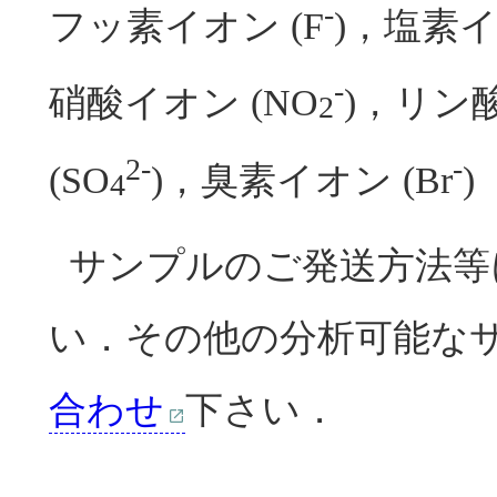
-
フッ素イオン (F
)，塩素イ
-
硝酸イオン (NO
)，リン酸
2
2-
-
(SO
)，臭素イオン (Br
)
4
サンプルのご発送方法等
い．その他の分析可能な
合わせ
下さい．